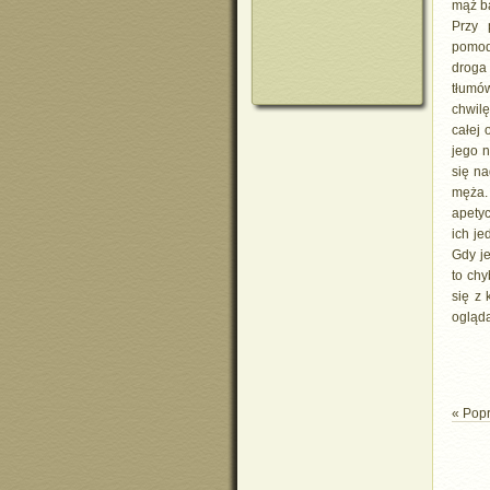
mąż ba
Przy 
pomod
droga 
tłumó
chwilę
całej 
jego 
się na
męża.
apetyc
ich je
Gdy je
to chy
się z 
ogląda
« Pop