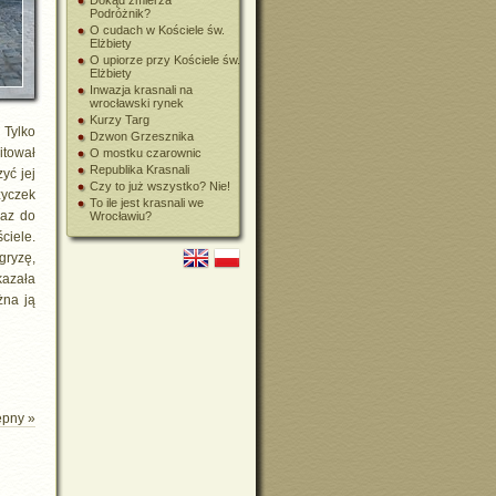
Dokąd zmierza
Podróżnik?
O cudach w Kościele św.
Elżbiety
O upiorze przy Kościele św.
Elżbiety
Inwazja krasnali na
wrocławski rynek
Kurzy Targ
 Tylko
Dzwon Grzesznika
itował
O mostku czarownic
Republika Krasnali
yć jej
Czy to już wszystko? Nie!
zyczek
To ile jest krasnali we
raz do
Wrocławiu?
ciele.
dgryzę,
kazała
żna ją
ępny »