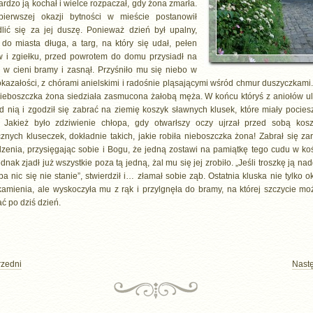
rdzo ją kochał i wielce rozpaczał, gdy żona zmarła.
pierwszej okazji bytności w mieście postanowił
lić się za jej duszę. Ponieważ dzień był upalny,
do miasta długa, a targ, na który się udał, pełen
w i zgiełku, przed powrotem do domu przysiadł na
 w cieni bramy i zasnął. Przyśniło mu się niebo w
okazałości, z chórami anielskimi i radośnie pląsającymi wśród chmur duszyczkami.
nieboszczka żona siedziała zasmucona żałobą męża. W końcu któryś z aniołów ul
d nią i zgodził się zabrać na ziemię koszyk sławnych klusek, które miały pociesz
 Jakież było zdziwienie chłopa, gdy otwarłszy oczy ujrzał przed sobą kos
znych kluseczek, dokładnie takich, jakie robiła nieboszczka żona! Zabrał się za
dzenia, przysięgając sobie i Bogu, że jedną zostawi na pamiątkę tego cudu w koś
dnak zjadł już wszystkie poza tą jedną, żal mu się jej zrobiło. „Jeśli troszkę ją na
ba nic się nie stanie”, stwierdził i… złamał sobie ząb. Ostatnia kluska nie tylko o
kamienia, ale wyskoczyła mu z rąk i przylgnęła do bramy, na której szczycie mo
ć po dziś dzień.
rzedni
Nast