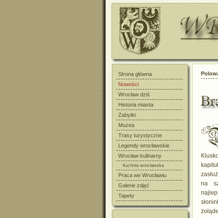
Polowa
Strona główna
Nowości
Wrocław dziś
Historia miasta
Zabytki
Muzea
Trasy turystyczne
Legendy wrocławskie
Klusk
Wrocław kulinarny
kapit
Kuchnia wrocławska
zasłuż
Praca we Wrocławiu
na s
Galerie zdjęć
najle
Tapety
słonin
żołąd