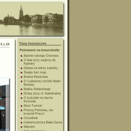
Trasy turystyczne
5 z 24
Polowanie na krasnoludki
Baśnie starego Ostrowa
O lwie przy wejściu do
Katedry
Głowa na wieży katedry
Święty bez nogi
Brama Kluskowa
O cudownej rzeźbie Matki
Boskiej
Matka Sobieskiego
Dziwy przy ul. Katedralnej
O kościele na dachu
Kościoła
Most Tumski
Proszę Państwa, oto
krasnal Pracz!
Ossolinek
Uniwersytecka Biała Dama
Więzień