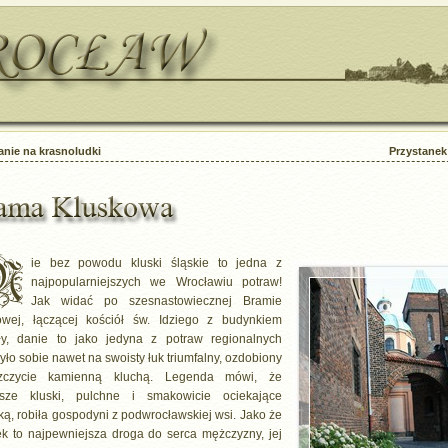
nie na krasnoludki
Przystanek 
ie bez powodu kluski śląskie to jedna z
najpopularniejszych we Wrocławiu potraw!
Jak widać po szesnastowiecznej Bramie
owej, łączącej kościół św. Idziego z budynkiem
uły, danie to jako jedyna z potraw regionalnych
yło sobie nawet na swoisty łuk triumfalny, ozdobiony
zczycie kamienną kluchą. Legenda mówi, że
psze kluski, pulchne i smakowicie ociekające
ką, robiła gospodyni z podwrocławskiej wsi. Jako że
ek to najpewniejsza droga do serca mężczyzny, jej